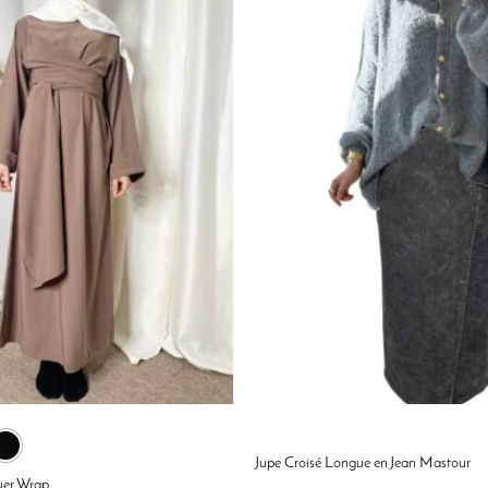
.
20.00 €.
Jupe Croisé Longue en Jean Mastour
uer Wrap