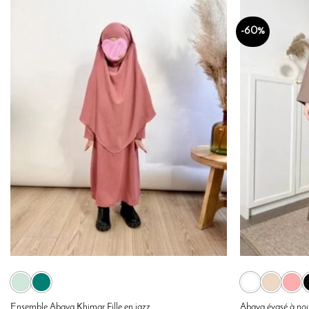
25.00 €
-60%
Ensemble Abaya Khimar Fille en jazz
Abaya évasé à no