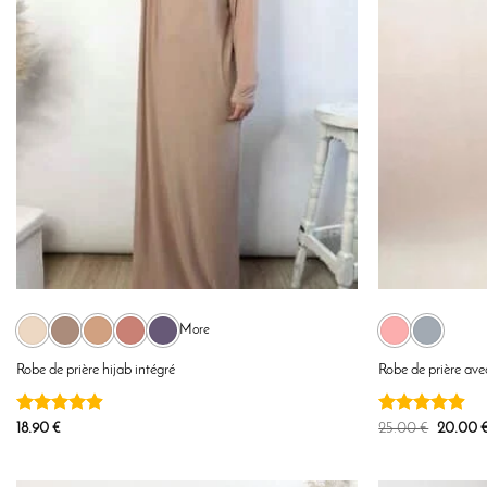
More
Robe de prière hijab intégré
Robe de prière ave
Note
4.9
Note
4.89
Le
18.90
€
25.00
€
20.00
prix
sur 5
sur 5
initial
était :