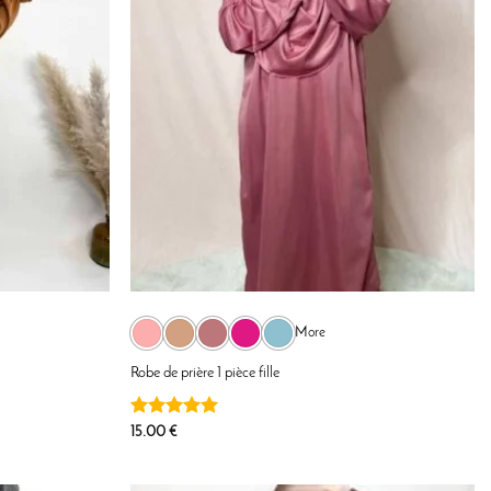
More
Robe de prière 1 pièce fille
Note
5
sur
15.00
€
5