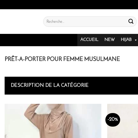
Passer
au
contenu
Recherche
pour :
ACCUEIL
NEW
HIJAB
PRÊT-À-PORTER POUR FEMME MUSULMANE
DESCRIPTION DE LA CATÉGORIE
-20%