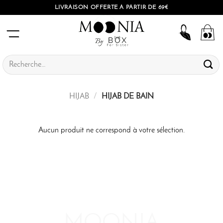
Passer
LIVRAISON OFFERTE À PARTIR DE 69€
au
contenu
Recherche
pour :
HIJAB
/
HIJAB DE BAIN
Aucun produit ne correspond à votre sélection.