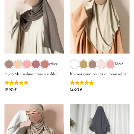
More
More
Hijab Mousseline croisé à enfiler
Khimar court pointu en mousseline
Note
4.92
Note
4.79
12.90
€
14.90
€
sur 5
sur 5