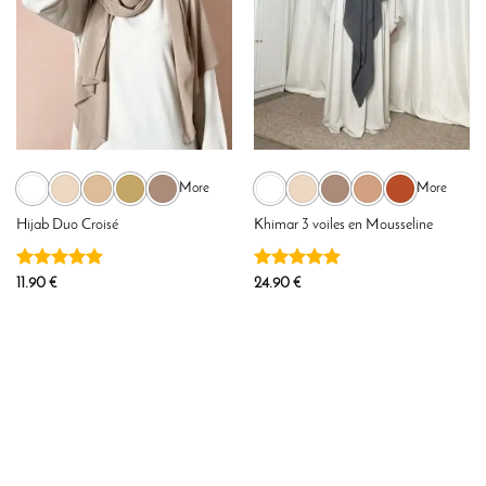
More
More
Hijab Duo Croisé
Khimar 3 voiles en Mousseline
Note
5
sur
Note
5
sur
11.90
€
24.90
€
5
5