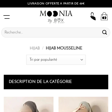
Passer
LIVRAISON OFFERTE À PARTIR DE 69€
au
contenu
Recherche
pour :
HIJAB
/
HIJAB MOUSSELINE
DESCRIPTION DE LA CATÉGORIE