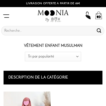
Passer
LIVRAISON OFFERTE À PARTIR DE 69€
au
contenu
Recherche
pour :
VÊTEMENT ENFANT MUSULMAN
DESCRIPTION DE LA CATÉGORIE