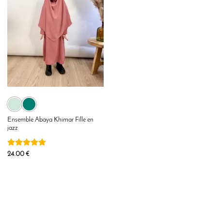
Ensemble Abaya Khimar Fille en
jazz
Note
5
sur
24.00
€
5