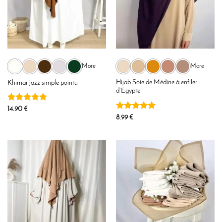
More
More
Hijab Soie de Médine à enfiler
Khimar jazz simple pointu
d’Egypte
Note
4.83
14.90
€
sur 5
Note
5
sur
8.99
€
5