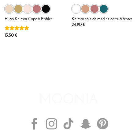
Hijab Khimar Cape à Enfiler
Khimar soie de médine carré à fentes
24.90
€
Note
5
sur
13.50
€
5
SUIVEZ-NOUS