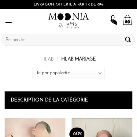
Passer
LIVRAISON OFFERTE À PARTIR DE 69€
au
contenu
Recherche
pour :
HIJAB
/
HIJAB MARIAGE
DESCRIPTION DE LA CATÉGORIE
-60%