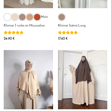
More
Khimar 3 voiles en Mousseline
Khimar Satiné Long
Note
5
sur
Note
5
sur
24.90
€
17.60
€
5
5