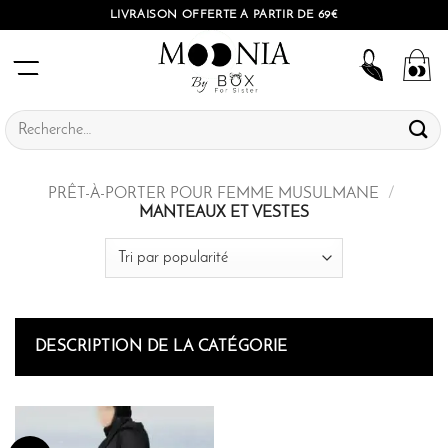
Passer
LIVRAISON OFFERTE À PARTIR DE 69€
au
contenu
Recherche
pour :
PRÊT-À-PORTER POUR FEMME MUSULMANE
/
MANTEAUX ET VESTES
DESCRIPTION DE LA CATÉGORIE